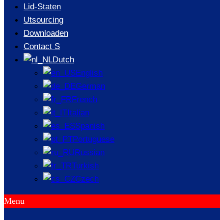
Lid-Staten
Utsourcing
Downloaden
Contact S
Dutch
English
German
French
Italian
Spanish
Portuguese
Russian
Turkish
Czech
Menu