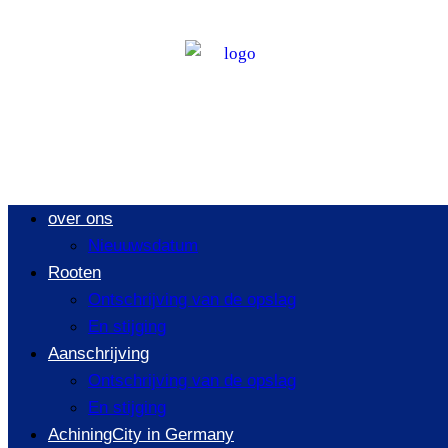
Key Business
Trends in the
Casting Industry
over ons
Nieuuwsdatum
in 2026
Rooten
Ontschrijving van de opslag
En stijging
Aanschrijving
/
NIEUUWSDATUM
/
KEY BUSINESS TRENDS IN THE
Ontschrijving van de opslag
CASTING INDUSTRY IN 2026
En stijging
AchiningCity in Germany