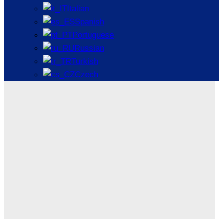
Italian
Spanish
Portuguese
Russian
Turkish
Czech