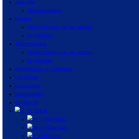
over ons
Nieuuwsdatum
Rooten
Ontschrijving van de opslag
En stijging
Aanschrijving
Ontschrijving van de opslag
En stijging
AchiningCity in Germany
Lid-Staten
Utsourcing
Downloaden
Contact S
Dutch
English
German
French