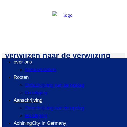
Rooten
/
ROOTEN
Wij hebben verzocht om te
verwijzen naar de verwijzing
over ons
naar de
Nieuuwsdatum
Rooten
Ontschrijving van de opslag
Ontschrijving van de opslag
En stijging
En stijging
Aanschrijving
Ontschrijving van de opslag
En stijging
AchiningCity in Germany