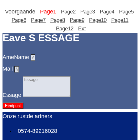
Voorgaande
Page
1
Page
2
Page
3
Page
4
Page
5
Page
6
Page
7
Page
8
Page
9
Page
10
Page
11
Page
12
Ext
Eave S ESSAGE
AmeName
Mail
Essage
Eindpunt
Onze rustde artners
0574-89216028