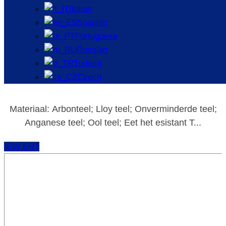
Italian
Spanish
Portuguese
Russian
Turkish
Luminiumutomotive geïntende opplader
Czech
Materiaal: Arbonteel; Lloy teel; Onverminderde teel;
Anganese teel; Ool teel; Eet het esistant T...
IEW ERT