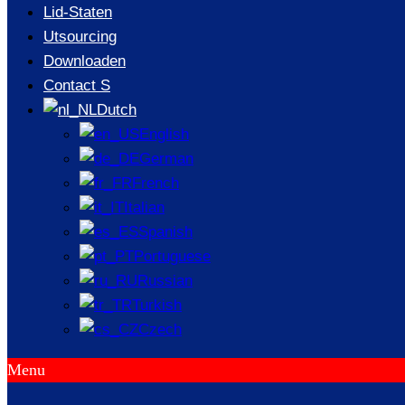
Lid-Staten
Utsourcing
Downloaden
Contact S
Dutch
English
German
French
Italian
Spanish
Portuguese
Russian
Turkish
Czech
Uctile Ron Haft
Menu