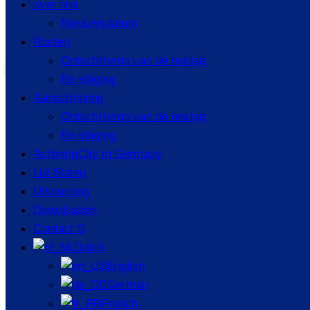
over ons
Materiaal: Arbonteel; Lloy teel; Onverminderde teel;
Nieuuwsdatum
Anganese teel; Ool teel; Eet het esistant T...
Rooten
Ontschrijving van de opslag
IEW ERT
En stijging
Aanschrijving
Ontschrijving van de opslag
En stijging
AchiningCity in Germany
Lid-Staten
Utsourcing
Downloaden
Contact S
Dutch
English
German
French