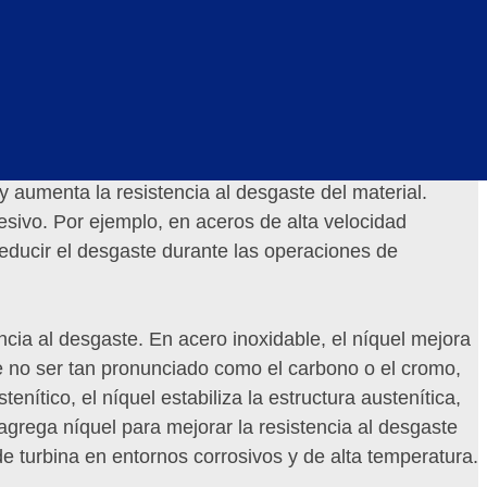
do pasivo en la superficie del material. Cuando el
e óxido proporciona una excelente resistencia a la
era contra las partículas abrasivas y reduce la
 el contenido de cromo ayuda a mantener la integridad
 aumenta la resistencia al desgaste del material.
esivo. Por ejemplo, en aceros de alta velocidad
reducir el desgaste durante las operaciones de
cia al desgaste. En acero inoxidable, el níquel mejora
de no ser tan pronunciado como el carbono o el cromo,
nítico, el níquel estabiliza la estructura austenítica,
agrega níquel para mejorar la resistencia al desgaste
e turbina en entornos corrosivos y de alta temperatura.