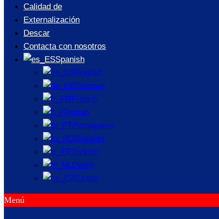
Calidad de
Externalización
Descar
Contacta con nosotros
Spanish
English
German
French
Italian
Portuguese
Russian
Turkish
Dutch
Czech
Menú