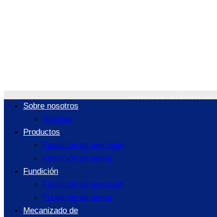
Efecto de lo
resistenc
/
NOTICIAS
/
EFECTO DE 
Sobre nosotros
Noticias
Productos
Fundición de precisión
Fundición de arena
Fundición
Fundición de precisión
Fundición de arena
Mecanizado de