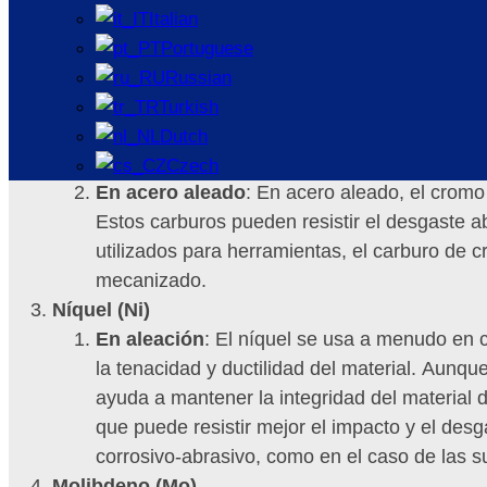
Cromo (Cr)
Italian
En acero inoxidable
El cromo es un elemento
Portuguese
contenido de cromo es suficiente (generalmen
Russian
corrosión y también contribuye a la resistenc
Turkish
adhesión de otros materiales durante el proc
Dutch
de la superficie en entornos corrosivos y ab
Czech
En acero aleado
: En acero aleado, el cromo
Estos carburos pueden resistir el desgaste ab
utilizados para herramientas, el carburo de c
mecanizado.
Níquel (Ni)
En aleación
: El níquel se usa a menudo en c
la tenacidad y ductilidad del material. Aunqu
ayuda a mantener la integridad del material du
que puede resistir mejor el impacto y el desg
corrosivo-abrasivo, como en el caso de las s
Molibdeno (Mo)