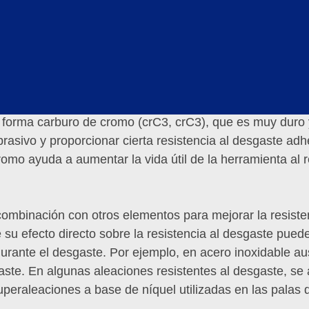
 clave en el acero inoxidable. Forma una película de óxi
te al menos 10.5% en acero inoxidable), esta película d
ia al desgaste. La película de óxido actúa como una barr
eso de desgaste. Por ejemplo, en acero inoxidable 316,
rasivos, como en aplicaciones marinas.
 forma carburo de cromo (crC3, crC3), que es muy duro y
rasivo y proporcionar cierta resistencia al desgaste adh
romo ayuda a aumentar la vida útil de la herramienta al 
ombinación con otros elementos para mejorar la resisten
e su efecto directo sobre la resistencia al desgaste pue
rante el desgaste. Por ejemplo, en acero inoxidable auste
aste. En algunas aleaciones resistentes al desgaste, se 
uperaleaciones a base de níquel utilizadas en las palas d