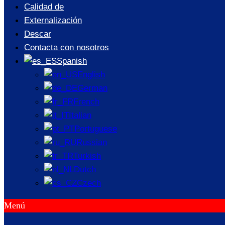
Calidad de
Externalización
Descar
Contacta con nosotros
Spanish
English
German
French
Italian
Portuguese
Russian
Turkish
Dutch
Czech
Menú