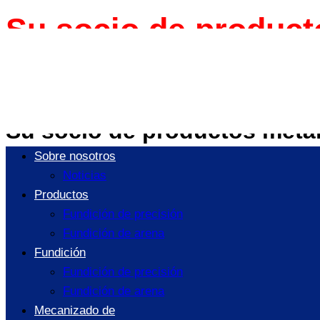
Su socio de produc
Especializados
Ofrecemos un servicio integra
Su socio de productos metá
Sobre nosotros
Noticias
Raymond Machinery Co., Ltd.
Se especial
Productos
ingenieros experimentados y trabajadores cualificados 
Fundición de precisión
permite abordar proyectos técnicamente exigentes y en
Fundición de arena
Fundición
A lo largo de los años, Raymond Machinery ha crecido 
Fundición de precisión
confiables de forja y estampado para ofrecer solucio
Fundición de arena
exportadas a clientes de todo el mundo, cumpliendo lo
Mecanizado de