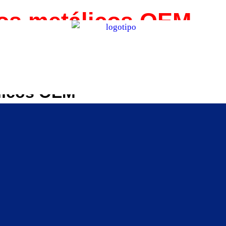
tos metálicos OEM
 en fundición de precisión y fun
l desde piezas fundidas en bru
licos OEM
iza en fundición de precisión y fundición en arena y es
aportan experiencia y conocimientos técnicos en diseño 
tregar las piezas que usted necesita.
hasta manejar el mecanizado de fundición de alta preci
nes más diversificadas. Nuestra capacidad de producció
s plazos de entrega acordados.