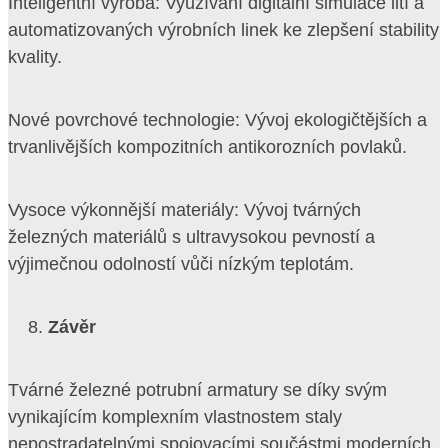
Inteligentní výroba: Využívání digitální simulace lití a
automatizovaných výrobních linek ke zlepšení stability
kvality.
Nové povrchové technologie: Vývoj ekologičtějších a
trvanlivějších kompozitních antikorozních povlaků.
Vysoce výkonnější materiály: Vývoj tvárných
železných materiálů s ultravysokou pevností a
výjimečnou odolností vůči nízkým teplotám.
Závěr
Tvárné železné potrubní armatury se díky svým
vynikajícím komplexním vlastnostem staly
nepostradatelnými spojovacími součástmi moderních