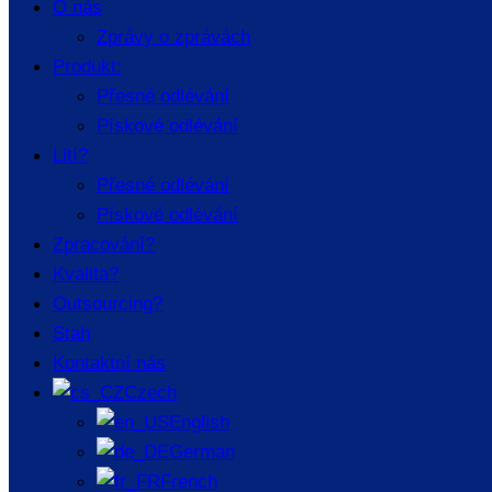
O nás
Zprávy o zprávách
Produkt:
Přesné odlévání
Pískové odlévání
Lití?
Přesné odlévání
Pískové odlévání
Zpracování?
Kvalita?
Výzkum v oblasti výroby a
Outsourcing?
Stah
aplikace technologií tvárných
Kontaktní nás
železných potrubních armatur
Czech
English
German
Abstrakt:
French