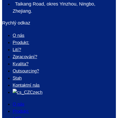
Taikang Road, okres Yinzhou, Ningbo,
Zhejiang.
Rychlý odkaz
O nás
Produkt:
Lití?
Zpracování?
Kvalita?
Outsourcing?
Stah
Kontaktní nás
Czech
O nás
Produkt: