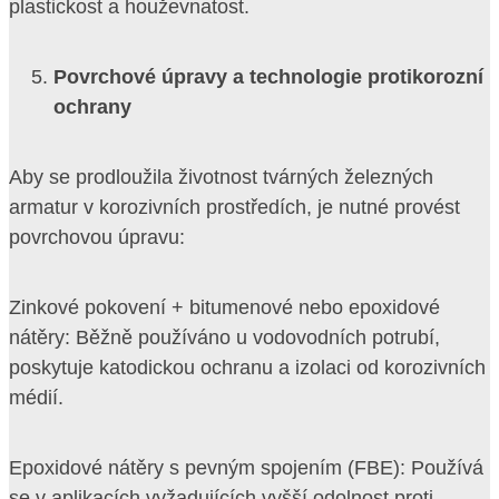
plastickost a houževnatost.
Povrchové úpravy a technologie protikorozní
ochrany
Aby se prodloužila životnost tvárných železných
armatur v korozivních prostředích, je nutné provést
povrchovou úpravu:
Zinkové pokovení + bitumenové nebo epoxidové
nátěry: Běžně používáno u vodovodních potrubí,
poskytuje katodickou ochranu a izolaci od korozivních
médií.
Epoxidové nátěry s pevným spojením (FBE): Používá
se v aplikacích vyžadujících vyšší odolnost proti