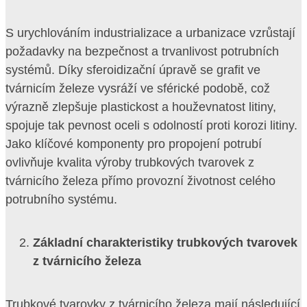
S urychlováním industrializace a urbanizace vzrůstají
požadavky na bezpečnost a trvanlivost potrubních
systémů. Díky sferoidizační úpravě se grafit ve
tvárnicím železe vysráží ve sférické podobě, což
výrazně zlepšuje plastickost a houževnatost litiny,
spojuje tak pevnost oceli s odolností proti korozi litiny.
Jako klíčové komponenty pro propojení potrubí
ovlivňuje kvalita výroby trubkových tvarovek z
tvárnicího železa přímo provozní životnost celého
potrubního systému.
Základní charakteristiky trubkových tvarovek
z tvárnicího železa
Trubkové tvarovky z tvárnicího železa mají následující