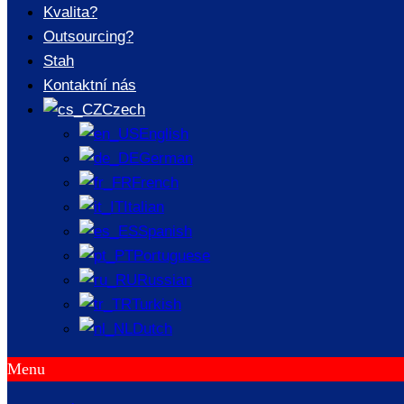
železných
Kvalita?
Outsourcing?
potrubních
Stah
Kontaktní nás
Czech
armatur
English
German
French
Italian
/
ZPRÁVY O ZPRÁVÁCH
/
VÝZKUM V OBLASTI
Spanish
VÝROBY A APLIKACE TECHNOLOGIÍ TVÁRNÝCH
Portuguese
ŽELEZNÝCH POTRUBNÍCH ARMATUR
Russian
Turkish
Dutch
Menu