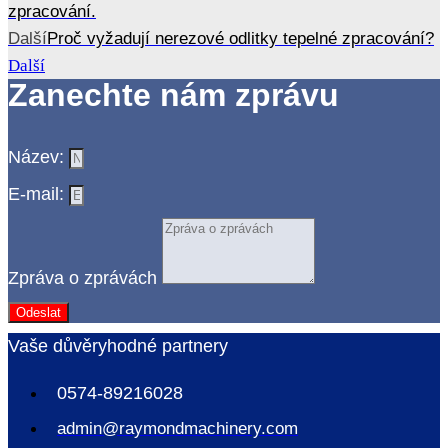
zpracování.
Další
Proč vyžadují nerezové odlitky tepelné zpracování?
Další
Zanechte nám zprávu
Název:
E-mail:
Zpráva o zprávách
Odeslat
Vaše důvěryhodné partnery
0574-89216028
admin@raymondmachinery.com