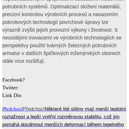
potrubních systémů. Optimalizací složení materiálů,
precizní kontrolou výrobních procesů a nasazením
pokrokových technologií povrchové úpravy lze
výrazně zvýšit jejich provozní výkony i životnost. S
neustálými inovacemi ve výrobních technologiích se
perspektivy použití tvárných železných potrubních
armatur v dalších špičkových inženýrských oborech
stále více rozšiřují.
Facebook?
Twitter:
Link Din
Předchozí
Předchozí
Některé lité slitiny mají menší teplotní
roztažnost a lepší vnitřní rozměrovou stabilitu, což jim
pomáhá dosáhnout menších deformací během tepelného