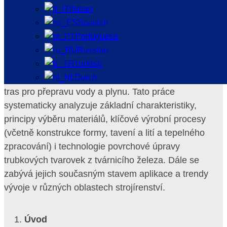
Italian
Spanish
Trubkové tvarovky z tvárnicího železa jsou díky svým
Portuguese
vynikajícím mechanickým vlastnostem, odolnosti proti
Russian
korozi a relativně nízké ceně široce používány v
Turkish
moderních komunálních stavebních projektech,
Dutch
petrochemickém průmyslu a systémech potrubních
tras pro přepravu vody a plynu. Tato práce
systematicky analyzuje základní charakteristiky,
principy výběru materiálů, klíčové výrobní procesy
(včetně konstrukce formy, tavení a lití a tepelného
zpracování) i technologie povrchové úpravy
trubkových tvarovek z tvárnicího železa. Dále se
zabývá jejich současným stavem aplikace a trendy
vývoje v různých oblastech strojírenství.
Úvod