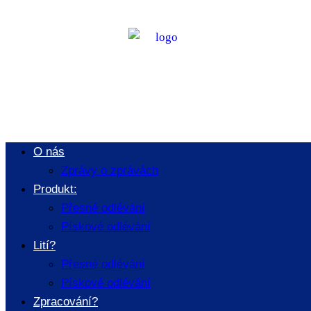
Výzkum v
oblasti výroby a
aplikace
O nás
Zprávy o zprávách
technologií
Produkt:
Přesné odlévání
Pískové odlévání
tvárných
Lití?
Přesné odlévání
Pískové odlévání
Zpracování?