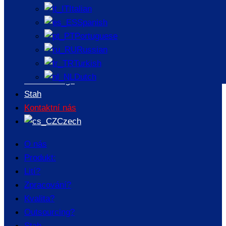
Italian
O nás
Spanish
Produkt:
Portuguese
Lití?
Russian
Zpracování?
Turkish
Kvalita?
Dutch
Outsourcing?
Stah
Kontaktní nás
Czech
O nás
Produkt:
Lití?
Zpracování?
Kvalita?
Outsourcing?
Stah