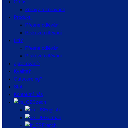
O nás
Zprávy o zprávách
Název:
Produkt:
E-mail:
Přesné odlévání
Pískové odlévání
Lití?
Zpráva o zprávách
Přesné odlévání
Pískové odlévání
Odeslat
Zpracování?
Vaše důvěryhodné partnery
Kvalita?
Outsourcing?
0574-89216028
Stah
admin@raymondmachinery.com
Kontaktní nás
Taikang Road, okres Yinzhou, Ningbo,
Czech
Zhejiang.
English
German
Rychlý odkaz
French