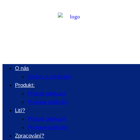
Kontaktní nás
/
KONTAKTNÍ NÁS
O nás
Zprávy o zprávách
Produkt:
Přesné odlévání
Pískové odlévání
Lití?
Přesné odlévání
Pískové odlévání
Zpracování?