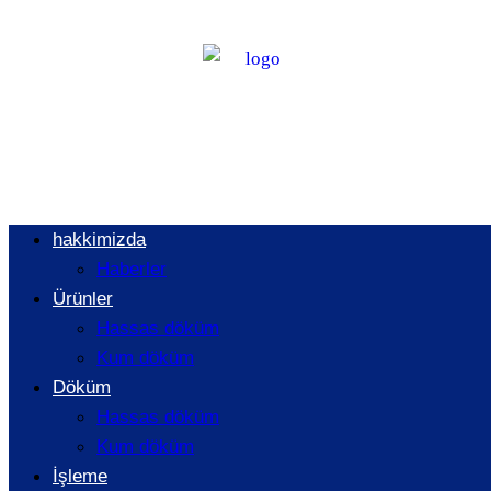
Son yıllarda yurt
içi ve yurt
dışındaki döküm
hakkimizda
Haberler
sanayisindeki
Ürünler
Hassas döküm
Kum döküm
temel farklılıklar
Döküm
Hassas döküm
Kum döküm
İşleme
/
HABERLER
/
SON YILLARDA YURT IÇI VE YURT