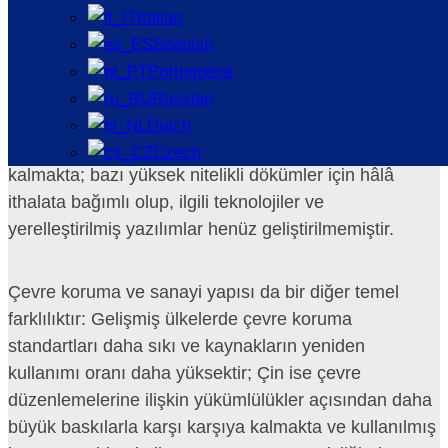
Gelişmiş ülkelerde döküm demir parçalarının enerji
Italian
tüketimi Çin’e kıyasla yalnızca 1/2 ila 1/3
Spanish
düzeyindedir; ayrıca dökümlerin talaş payları da
Portuguese
Çin’dekine göre çok daha düşüktür. Üst düzey
Russian
malzemelerin kullanımı ve dijitalleşme ile akıllı
Dutch
teknolojilerin yaygınlaştırılması konusunda Çin geride
Czech
kalmakta; bazı yüksek nitelikli dökümler için hâlâ
ithalata bağımlı olup, ilgili teknolojiler ve
yerelleştirilmiş yazılımlar henüz geliştirilmemiştir.
Çevre koruma ve sanayi yapısı da bir diğer temel
farklılıktır: Gelişmiş ülkelerde çevre koruma
standartları daha sıkı ve kaynakların yeniden
kullanımı oranı daha yüksektir; Çin ise çevre
düzenlemelerine ilişkin yükümlülükler açısından daha
büyük baskılarla karşı karşıya kalmakta ve kullanılmış