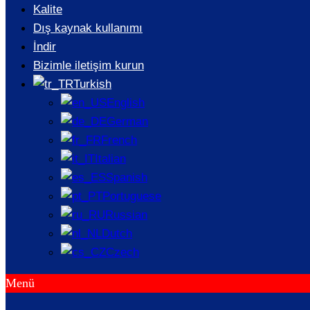
Kalite
DIŞINDAKI DÖKÜM SANAYISINDEKI TEMEL
Dış kaynak kullanımı
FARKLILIKLAR
İndir
Bizimle iletişim kurun
Turkish
English
German
French
Italian
Spanish
Portuguese
Russian
Dutch
Czech
Menü