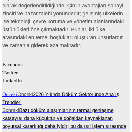
olarak değerlendirildiğinde, Çin’in avantajları sanayi
zinciri ve pazar talebi yönündedir; gelişmiş ülkelerin
ise teknoloji, çevre koruma ve yönetim alanlarındaki
üstünlükleri öne çıkmaktadır. Bunlar, iki ülke
arasındaki en temel boşlukları oluşturan unsurlardır
ve zamanla giderek azalmaktadır.
Facebook
Twitter
LinkedIn
Önceki
Önceki
2026 Yılında Döküm Sektöründe Ana İş
Trendleri
Sonraki
Bazı döküm alaşımlarının termal genleşme
katsayısı daha küçüktür ve doğaldan kaynaklanan
boyutsal kararlılığı daha iyidir; bu da ısıl işlem sırasında