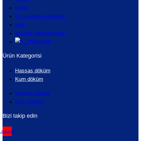
Kalite
Dış kaynak kullanımı
İndir
Bizimle iletişim kurun
Turkish
Ürün Kategorisi
Hassas döküm
Kum döküm
Hassas döküm
Kum döküm
Bizi takip edin
Linkedin