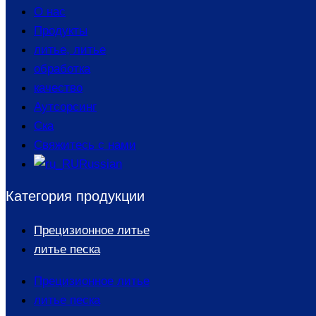
О нас
Продукты
литье, литье
обработка
качество
Аутсорсинг
Ска
Свяжитесь с нами
Russian
Категория продукции
Прецизионное литье
литье песка
Прецизионное литье
литье песка