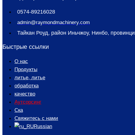
0574-89216028
admin@raymondmachinery.com
Тайкан Роуд, район Иньчжоу, Нинбо, провинци
Быстрые ссылки
О нас
Продукты
литье, литье
обработка
качество
Аутсорсинг
Ска
Свяжитесь с нами
Russian