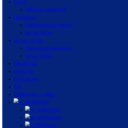
О нас
Новости новостей
Продукты
Прецизионное литье
литье песка
литье, литье
Прецизионное литье
литье песка
обработка
качество
Аутсорсинг
Ска
Свяжитесь с нами
Russian
English
German
выходное обслуживание
French