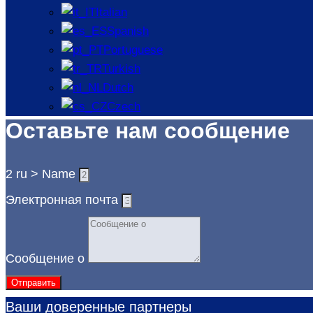
Italian
ковка с закрытой штампом
штампов
Spanish
Portuguese
вакуумное
прядени
Turkish
Dutch
Свяжитесь с нашей команд
Czech
Оставьте нам сообщение
2 ru > Name
Электронная почта
Сообщение о
Отправить
Ваши доверенные партнеры