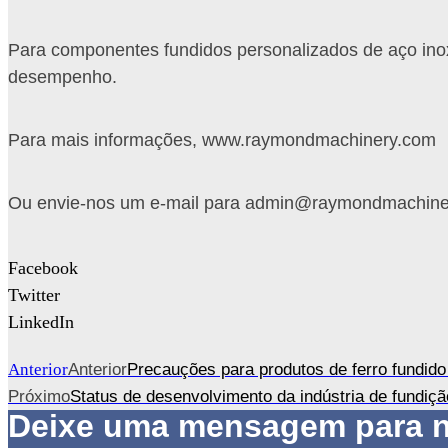
Para componentes fundidos personalizados de aço inox
desempenho.
Para mais informações, www.raymondmachinery.com
Ou envie-nos um e-mail para admin@raymondmachine
Facebook
Twitter
LinkedIn
Anterior
Anterior
Precauções para produtos de ferro fundido
Próximo
Status de desenvolvimento da indústria de fundiç
Deixe uma mensagem para 