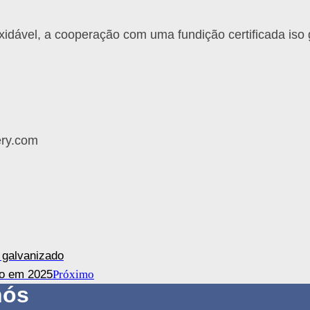
idável, a cooperação com uma fundição certificada iso
ry.com
 galvanizado
ão em 2025
Próximo
nós