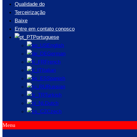
Qualidade do
Terceirização
Baixe
Entre em contato conosco
Portuguese
English
German
French
Italian
Spanish
Russian
Turkish
Dutch
Czech
Menu
Aplicação de peças de fundição d